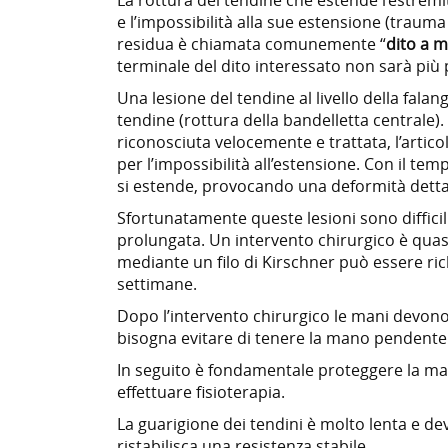
e l’impossibilità alla sue estensione (trauma 
residua è chiamata comunemente “
dito a m
terminale del dito interessato non sarà più 
Una lesione del tendine al livello della fala
tendine (rottura della bandelletta centrale). 
riconosciuta velocemente e trattata, l’articol
per l’impossibilità all’estensione. Con il tem
si estende, provocando una deformità detta
Sfortunatamente queste lesioni sono difficili
prolungata. Un intervento chirurgico è quas
mediante un filo di Kirschner può essere ric
settimane.
Dopo l’intervento chirurgico le mani devono
bisogna evitare di tenere la mano pendente
In seguito è fondamentale proteggere la m
effettuare fisioterapia.
La guarigione dei tendini è molto lenta e d
ristabilisca una resistenza stabile.