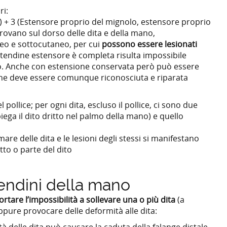
ri:
) + 3 (Estensore proprio del mignolo, estensore proprio
 trovano sul dorso delle dita e della mano,
eo e sottocutaneo, per cui
possono essere lesionati
el tendine estensore è completa risulta impossibile
to. Anche con estensione conservata però può essere
 che deve essere comunque riconosciuta e riparata
el pollice; per ogni dita, escluso il pollice, ci sono due
 piega il dito dritto nel palmo della mano) e quello
mare delle dita e le lesioni degli stessi si manifestano
utto o parte del dito
tendini della mano
tare l’impossibilità a sollevare una o più dita
(a
ppure provocare delle deformità alle dita:
à delle dita può causare la caduta della falange distale