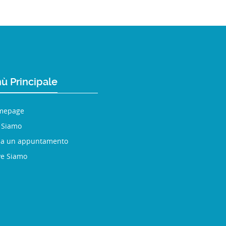
ù Principale
mepage
 Siamo
sa un appuntamento
e Siamo