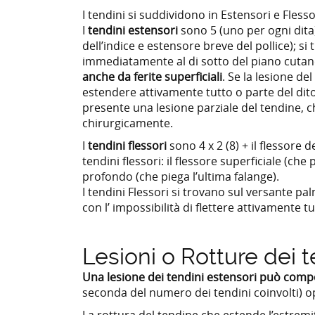
I tendini si suddividono in Estensori e Flesso
I
tendini estensori
sono 5 (uno per ogni dita
dell’indice e estensore breve del pollice); si
immediatamente al di sotto del piano cutan
anche da ferite superficiali
. Se la lesione d
estendere attivamente tutto o parte del di
presente una lesione parziale del tendine,
chirurgicamente.
I
tendini flessori
sono 4 x 2 (8) + il flessore d
tendini flessori: il flessore superficiale (che
profondo (che piega l’ultima falange).
I tendini Flessori si trovano sul versante pal
con l’ impossibilità di flettere attivamente t
Lesioni o Rotture dei 
Una lesione dei tendini estensori può compor
seconda del numero dei tendini coinvolti) o
La rottura del tendine che estende l’estremit