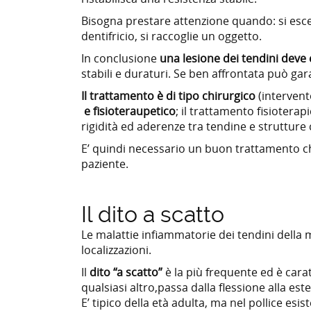
Bisogna prestare attenzione quando: si esce d
dentifricio, si raccoglie un oggetto.
In conclusione
una lesione dei tendini deve
stabili e duraturi. Se ben affrontata può gar
Il trattamento è di tipo chirurgico
(intervent
e fisioteraupetico
; il trattamento fisioterap
rigidità ed aderenze tra tendine e strutture 
E’ quindi necessario un buon trattamento c
paziente.
Il dito a scatto
Le malattie infiammatorie dei tendini dell
localizzazioni.
Il
dito “a scatto”
è la più frequente ed è cara
qualsiasi altro,passa dalla flessione alla est
E’ tipico della età adulta, ma nel pollice esi